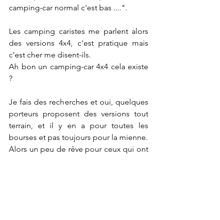
camping-car normal c'est bas ....".
Les camping caristes me parlent alors 
des versions 4x4, c'est pratique mais 
c'est cher me disent-ils. 
Ah bon un camping-car 4x4 cela existe 
?
Je fais des recherches et oui, quelques 
porteurs proposent des versions tout 
terrain, et il y en a pour toutes les 
bourses et pas toujours pour la mienne. 
Alors un peu de rêve pour ceux qui ont 
des économies dans leur bas de laine.
Ford Transit, un des plus 
populaires, moins cher que le 
Mercedes mais le fait d'être 
d'origine américaine lui interdit de 