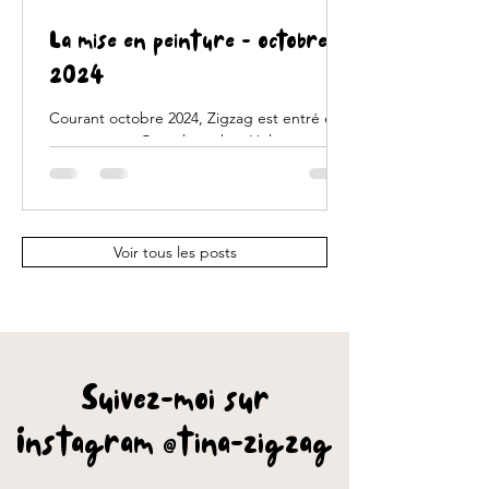
La mise en peinture - octobre
2024
Courant octobre 2024, Zigzag est entré en
carrosserie à Gosselies, chez Heliex pour la
mise en peinture ..... Il est jaune
moutarde...
Voir tous les posts
Suivez-moi sur
Instagram @tina-zigzag